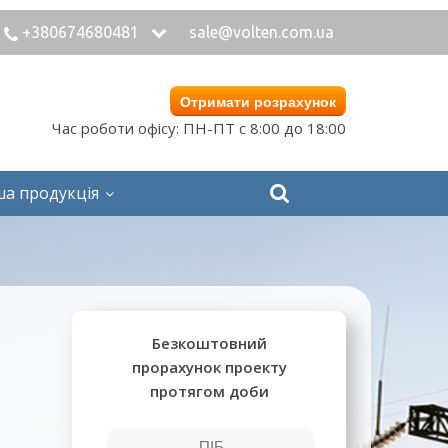
+380674680481
sale@volten.com.ua
Отримати розрахунок
Час роботи офісу: ПН-ПТ с 8:00 до 18:00
ша продукція
Безкоштовний
прорахунок проекту
протягом доби