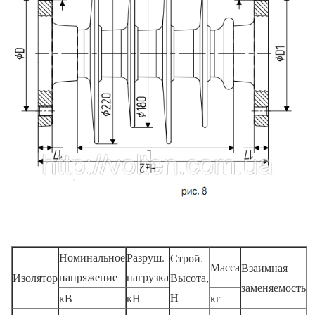
Номинальное
Разруш.
Строй.
Масса
Взаимная
напряжение
нагрузка
Изолятор
Высота,
заменяемость
H
кВ
кН
кг