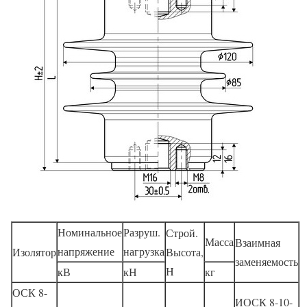
Номинальное
Разруш.
Строй.
Масса
Взаимная
напряжение
нагрузка
Изолятор
Высота,
заменяемость
H
кВ
кН
кг
ОСК 8-
ИОСК 8-10-