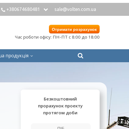
+380674680481
sale@volten.com.ua
Отримати розрахунок
Час роботи офісу: ПН-ПТ с 8:00 до 18:00
ша продукція
Безкоштовний
прорахунок проекту
протягом доби