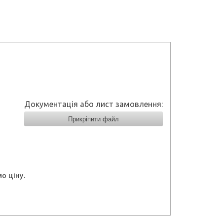
Документація або лист замовлення:
Прикріпити файл
о ціну.