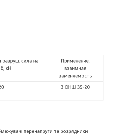
разруш. сила на
Применение,
иб, кН
взаимная
заменяемость
20
3 ОНШ 35-20
межувачі перенапруги та розрядники