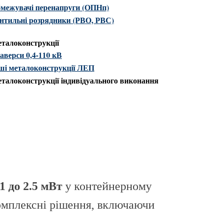
межувачі перенапруги (ОПНп)
нтильні розрядники (РВО, РВС)
талоконструкції
аверси 0,4-110 кВ
ші металоконструкції ЛЕП
талоконструкції індивідуального виконання
1 до 2.5 мВт
у контейнерному
комплексні рішення, включаючи