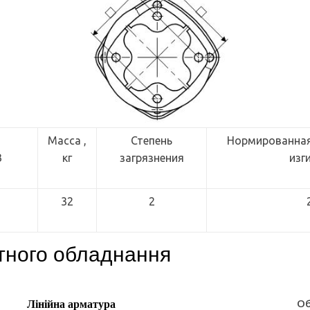
Масса ,
Степень
Нормированная 
В
кг
загрязнения
изг
32
2
тного обладнання
Лінійна арматура
Об