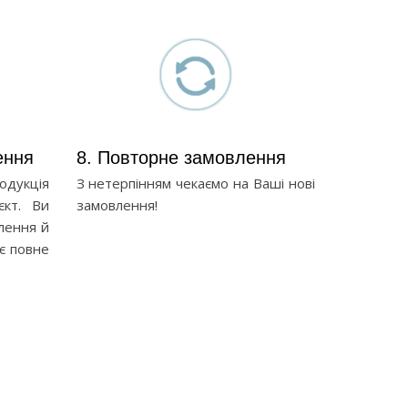
ення
8. Повторне замовлення
дукція
З нетерпінням чекаємо на Ваші нові
єкт. Ви
замовлення!
влення й
є повне