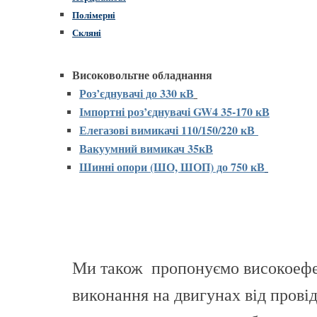
Полімерні
Скляні
Високовольтне обладнання
Роз’єднувачі до 330 кВ
Імпортні роз’єднувачі GW4 35-170 кВ
Елегазові вимикачі 110/150/220 кВ
Вакуумний вимикач 35кВ
Шинні опори (ШО, ШОП) до 750 кВ
Ми також пропонуємо високоеф
виконання на двигунах від прові