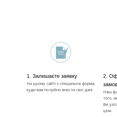
1. Залишаєте заявку
2. О
На цьому сайті є спеціальна форма,
замо
куди вам потрібно внести свої дані
Наш фа
того, я
Ви узг
ціни