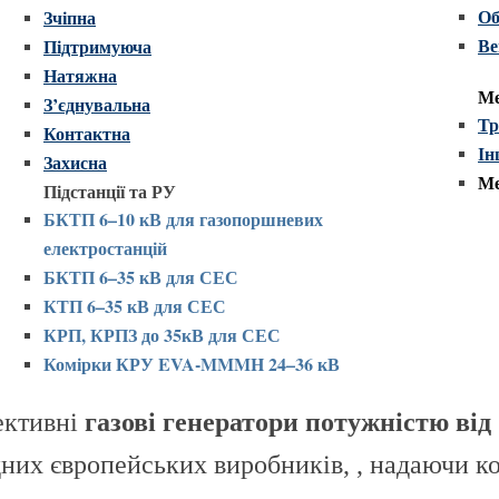
Об
Зчіпна
Ве
Підтримуюча
Натяжна
Ме
З’єднувальна
Тр
Контактна
Ін
Захисна
Ме
Підстанції та РУ
БКТП 6–10 кВ для газопоршневих
електростанцій
БКТП 6–35 кВ для СЕС
КТП 6–35 кВ для СЕС
КРП, КРПЗ до 35кВ
для СЕС
Комірки КРУ EVA-MMMH 24–36 кВ
ективні
газові генератори потужністю від 
дних європейських виробників, , надаючи 