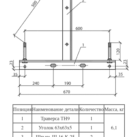
Позиция
Наименование детали
Количество
Масса, кг
1
Траверса ТН9
1
2
Уголок 63х63х5
1
6,1
3
Штырь Ш-16-К-25
2