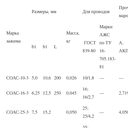
Проч
Размеры, мм
Для проводов
мар
Марки
Марка
Масса,
АЖС
зажима
кг
ГОСТ
по ТУ
А,
b1
b1
L
839-80
16-
АК
705.183-
81
СОАС-10-3
5,0
10,6
200
0,026
10/1,8
—
—
16;
СОАС-16-3
6,25
12,5
250
0,045
—
2,71
16/2,7
25;
СОАС-25-3
7,5
15,2
0,050
—
4,05
25/4,2
35;